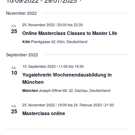
D
November 2022
a
25. November 2022 / 20:00
bis
22:30
t
FR.
25
Online Masterclass Classes to Master Life
u
Köln
Plankgasse 42, Köln, Deutschland
m
w
September 2022
ä
10. September 2022 / 11:00
bis
19:30
SA.
h
10
YogalehrerIn Wochenendausbildung in
l
München
e
München
Joseph-Effner-Str. 32, Dachau, Deutschland
n
.
25. November 2022 / 19:00
bis
24. Februar 2023 / 21:30
FR.
25
Masterclass online