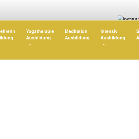
ÜR YOGA UND GESUNDHE
ehrerIn
Yogatherapie
Meditation
Intensiv
S
ildung
Ausbildung
Ausbildung
Ausbildung
A
n in Köln, München, Berlin, Osnabrück und an 