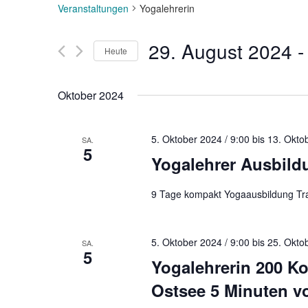
Veranstaltungen
Yogalehrerin
29. August 2024
 -
Heute
D
a
Oktober 2024
t
u
m
5. Oktober 2024 / 9:00
bis
13. Okto
SA.
5
w
Yogalehrer Ausbild
ä
h
9 Tage kompakt Yogaausbildung T
l
e
n
5. Oktober 2024 / 9:00
bis
25. Okto
SA.
5
.
Yogalehrerin 200 K
Ostsee 5 Minuten v