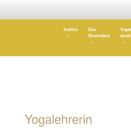
Zum
Inhalt
springen
INSTITUT F
Institut
Das
Yogal
Besondere
Ausb
Yogalehrer Ausbildunge
Yogalehrerin