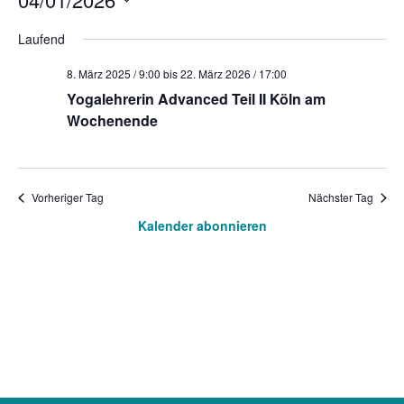
D
Laufend
a
8. März 2025 / 9:00
bis
22. März 2026 / 17:00
t
Yogalehrerin Advanced Teil II Köln am
u
Wochenende
m
w
ä
Vorheriger Tag
Nächster Tag
h
Kalender abonnieren
l
e
n
.