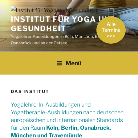
Zum
Inhalt
INSTITUT FÜR YOGA UND
springen
Alle
GESUNDHEIT
Termine
>>>
Yogalehrer Ausbildungen in Köln, München, Berlin,
Osnabrück und an der Ostsee
Menü
DAS INSTITUT
YogalehrerIn-Ausbildungen und
Yogatherapie-Ausbildungen nach deutschen,
europäischen und internationalen Standards
für den Raum
Köln, Berlin, Osnabrück,
München und Travemünde