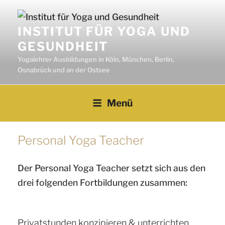
Zum
Inhalt
INSTITUT FÜR YOGA UND
springen
GESUNDHEIT
Yogalehrer Ausbildungen in Köln, München, Berlin,
Osnabrück und an der Ostsee
Menü
Personal Yoga Teacher
Der Personal Yoga Teacher setzt sich aus den
drei folgenden Fortbildungen zusammen:
Privatstunden konzipieren & unterrichten