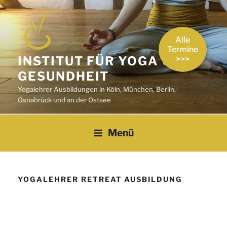
Zum
Inhalt
springen
Alle
Termine
INSTITUT FÜR YOGA UND
>>>
GESUNDHEIT
Yogalehrer Ausbildungen in Köln, München, Berlin,
Osnabrück und an der Ostsee
Menü
YOGALEHRER RETREAT AUSBILDUNG