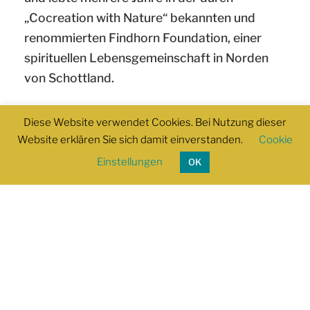
„Cocreation with Nature“ bekannten und
renommierten Findhorn Foundation, einer
spirituellen Lebensgemeinschaft in Norden
von Schottland.
Sein Ausbildungshintergrund umfasst
Diese Website verwendet Cookies. Bei Nutzung dieser
verschiedene Yogatraditionen (Hatha-,
Website erklären Sie sich damit einverstanden.
Cookie
Kundalini-, Nada-Yoga) sowie therapeutische
Einstellungen
OK
Bereiche wie Craniosacral-Therapie,
Psychosynthese und energetische
Anthropologie nach Prof. Zerberio.
Mittlerweile ist er einer der wenigen
Yogalehrer in Deutschland, die aufgrund ihrer
langjährigen Lehr- und Unterrichtserfahrung
vollberuflich in der Yogalehrerausbildung