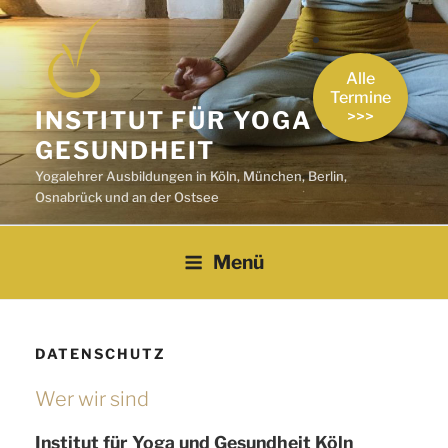
Zum
Inhalt
springen
Alle
Termine
INSTITUT FÜR YOGA UND
>>>
GESUNDHEIT
Yogalehrer Ausbildungen in Köln, München, Berlin,
Osnabrück und an der Ostsee
Menü
DATENSCHUTZ
Wer wir sind
Institut für Yoga und Gesundheit Köln