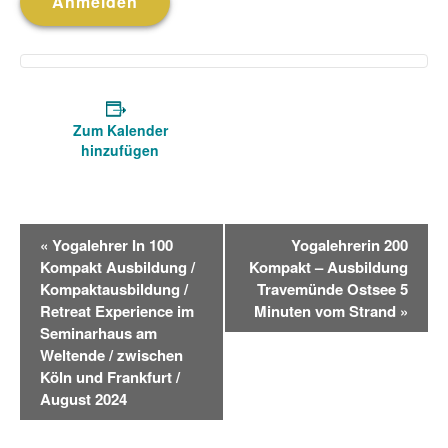
Anmelden
Zum Kalender
hinzufügen
V
«
Yogalehrer In 100
Yogalehrerin 200
e
Kompakt Ausbildung /
Kompakt – Ausbildung
r
Kompaktausbildung /
Travemünde Ostsee 5
a
Retreat Experience im
Minuten vom Strand
»
n
Seminarhaus am
Weltende / zwischen
s
Köln und Frankfurt /
t
August 2024
a
l