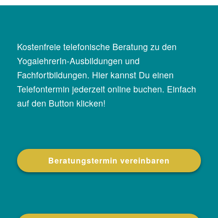
t
u
n
g
Kostenfreie telefonische Beratung zu den
N
YogalehrerIn-Ausbildungen und
a
Fachfortbildungen. Hier kannst Du einen
v
Telefontermin jederzeit online buchen. Einfach
i
auf den Button klicken!
g
a
t
i
o
Beratungstermin vereinbaren
n