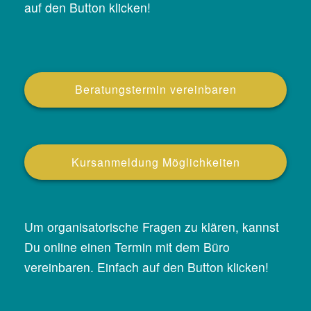
auf den Button klicken!
g
N
a
v
i
Beratungstermin vereinbaren
g
a
t
i
Kursanmeldung Möglichkeiten
o
n
Um organisatorische Fragen zu klären, kannst
Du online einen Termin mit dem Büro
vereinbaren. Einfach auf den Button klicken!