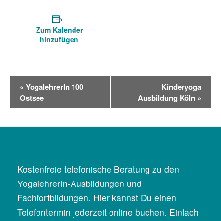
Zum Kalender
hinzufügen
V
«
YogalehrerIn 100
Kinderyoga
e
Ostsee
Ausbildung Köln
»
r
a
n
s
t
a
Kostenfreie telefonische Beratung zu den
l
YogalehrerIn-Ausbildungen und
t
Fachfortbildungen. Hier kannst Du einen
u
Telefontermin jederzeit online buchen. Einfach
n