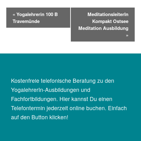
V
«
Yogalehrerin 100 B
MeditationsleiterIn
e
Travemünde
Kompakt Ostsee
r
Meditation Ausbildung
a
»
n
s
t
a
l
Kostenfreie telefonische Beratung zu den
t
YogalehrerIn-Ausbildungen und
u
n
Fachfortbildungen. Hier kannst Du einen
g
Telefontermin jederzeit online buchen. Einfach
N
auf den Button klicken!
a
v
i