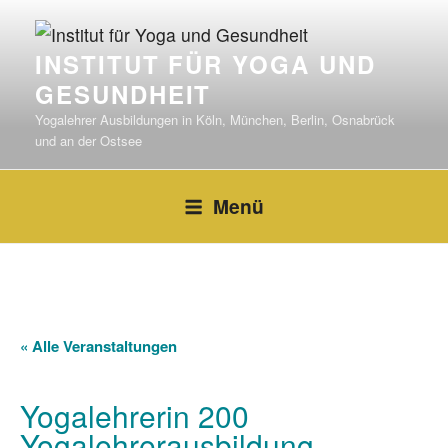
Zum
Inhalt
INSTITUT FÜR YOGA UND
springen
GESUNDHEIT
Yogalehrer Ausbildungen in Köln, München, Berlin, Osnabrück
und an der Ostsee
Menü
« Alle Veranstaltungen
Yogalehrerin 200
Yogalehrerausbildung